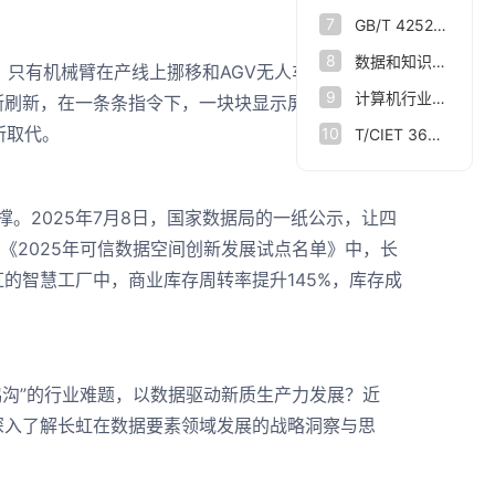
7
GB/T 42528-2023 时空大数据技术规范
8
数据和知识双向驱动 让人脑认知规律与人工智能相结合
有机械臂在产线上挪移和AGV无人车在地面滑行
9
计算机行业点评报告：数据基础设施：数据要素新基座
断刷新，在一条条指令下，一块块显示屏被精准送抵
所取代。
10
T/CIET 363—2024大数据企业认定规范
。2025年7月8日，国家数据局的一纸公示，让四
《2025年可信数据空间创新发展试点名单》中，长
的智慧工厂中，商业库存周转率提升145%，库存成
鸿沟”的行业难题，以数据驱动新质生产力发展？近
深入了解长虹在数据要素领域发展的战略洞察与思