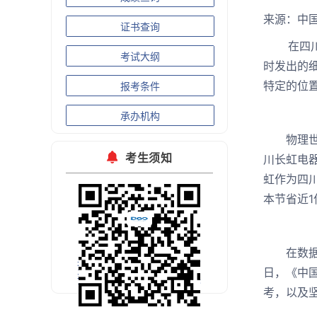
来源：
证书查询
在四川绵
考试大纲
时发出的
特定的位置
报考条件
承办机构
物理世界
考生须知
川长虹电
虹作为四
本节省近1
在数据成
扫码关注官方微信
日，《中
预约考试公开课
考，以及