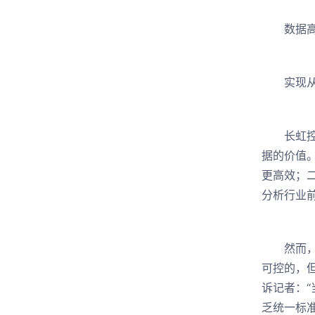
数据高
实现从“
长虹控股
据的价值
更高效；
分析行业
然而，在
可控的，
诉记者：
乏统一标准