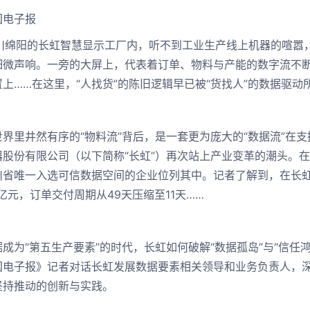
中国电子报
阳的长虹智慧显示工厂内，听不到工业生产线上机器的喧嚣，只
细微声响。一旁的大屏上，代表着订单、物料与产能的数字流不
上……在这里，“人找货”的陈旧逻辑早已被“货找人”的数据驱动
里井然有序的“物料流”背后，是一套更为庞大的“数据流”在支撑
器股份有限公司（以下简称“长虹”）再次站上产业变革的潮头。在
川省唯一入选可信数据空间的企业位列其中。记者了解到，在长虹
亿元，订单交付周期从49天压缩至11天……
为“第五生产要素”的时代，长虹如何破解“数据孤岛”与“信任
国电子报》记者对话长虹发展数据要素相关领导和业务负责人，
坚持推动的创新与实践。