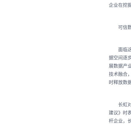
企业在挖
可信
面临这样
据空间逐
展数据产
技术融合
时释放数
长虹对此
建议》时表
杆企业，