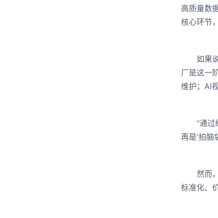
高质量数
核心环节，
如果说“
厂是这一
维护；AI
“通过统
再是'拍脑
然而，必
标准化、