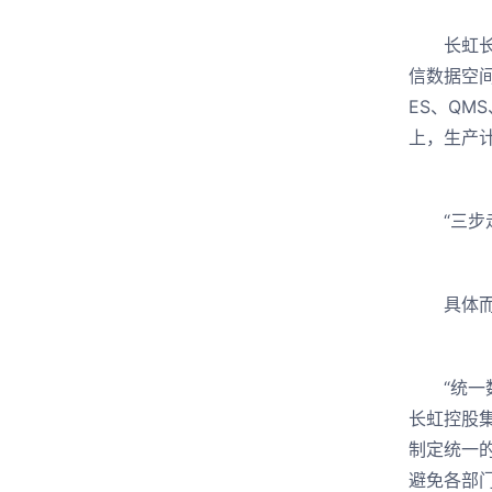
长虹长期
信数据空
ES、QM
上，生产
“三
具体而言
“统一数
长虹控股
制定统一
避免各部