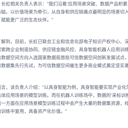
虹相关负责人表示：“我们沿着'应用场景突破、数据产品积累
基础，以价值场景为牵引，从自身和供应链痛点最明显的场景切
，赋能更广泛的生态伙伴。”
到，目前，长虹已联合工业和信息化部电子知识产权中心、深
探索跨企业制造协同、供应链金融风控、具身智能机器人应用训
信数据空间方向入选国家数据局首批可信数据空间创新发展试点
量数据集先行先试，为可信数据空间催生更多商业模式奠定坚实
，该负责人介绍：“以具身智能为例，具身智能要实现产业化
具体应用场景的模型训练。而在机器人训练场中，数据的'采标训
另一方面在应用场景模型训练过程中会产生大量的数据集资源，
的训练中复用，具备资产化价值。”