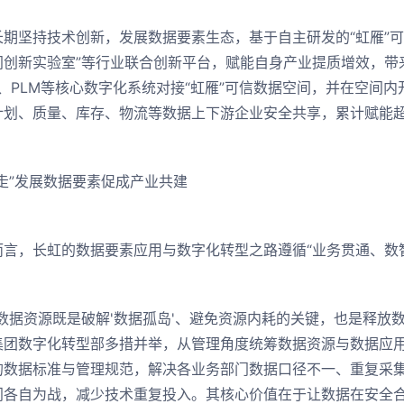
坚持技术创新，发展数据要素生态，基于自主研发的“虹雁”可信
间创新实验室”等行业联合创新平台，赋能自身产业提质增效，带
S、PLM等核心数字化系统对接“虹雁”可信数据空间，并在空间
计划、质量、库存、物流等数据上下游企业安全共享，累计赋能超1
步走”发展数据要素促成产业共建
，长虹的数据要素应用与数字化转型之路遵循“业务贯通、数智
据资源既是破解'数据孤岛'、避免资源内耗的关键，也是释放数
集团数字化转型部多措并举，从管理角度统筹数据资源与数据应用
的数据标准与管理规范，解决各业务部门数据口径不一、重复采
门各自为战，减少技术重复投入。其核心价值在于让数据在安全合